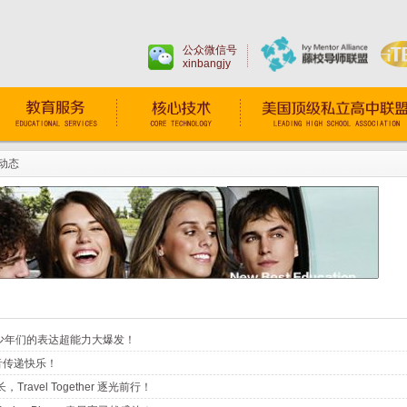
公众微信号
xinbangjy
动态
加载！少年们的表达超能力大爆发！
声音传递快乐！
avel Together 逐光前行！