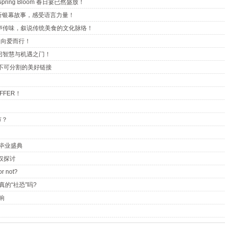
ring Bloom 春日宴已然盛放！
，聆听银幕故事，感受语言力量！
isine以声传味，叙说传统美食的文化脉络！
ve，向爱而行！
演讲，开启智慧与机遇之门！
与生活：不可分割的美好链接
FFER！
市？
部毕业盛典
版权探讨
 not?
真的“社恐”吗?
响