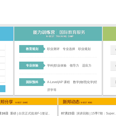
教育规划
职业测评 专业选择 职业规划
专业体验
学科|职业体验 领导力 适应力
国际预科
A-Level|AP 课程 数学|物理|化学|经
济学等
月16日
重磅 | 白宫正式批准F-1签证..
07月23日
演讲回顾 | 15季7期：Super..