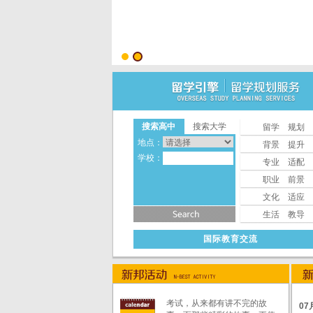
搜索高中
搜索大学
留学 规划
地点：
背景 提升
学校：
专业 适配
职业 前景
文化 适应
生活 教导
国际教育交流
考试，从来都有讲不完的故
07